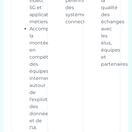
vidéo,
pérennité
la
5G et
des
qualité
applications
systèmes
des
métiers
connectés
échanges
Accompagner
avec
la
les
montée
élus,
en
équipes
compétences
et
des
partenaires
équipes
internes
autour
de
l’exploitation
des
données
et de
l’IA