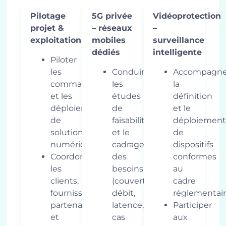
Pilotage
5G privée
Vidéoprotection
projet &
– réseaux
–
exploitation
mobiles
surveillance
dédiés
intelligente
Piloter
les
Conduire
Accompagne
commandes
les
la
et les
études
définition
déploiements
de
et le
de
faisabilité
déploiement
solutions
et le
de
numériques
cadrage
dispositifs
Coordonner
des
conformes
les
besoins
au
clients,
(couverture,
cadre
fournisseurs,
débit,
réglementai
partenaires
latence,
Participer
et
cas
aux