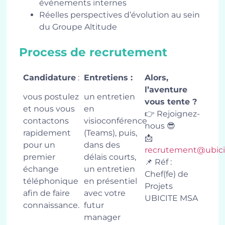
événements internes
Réelles perspectives d’évolution au sein
du Groupe Altitude
Process de recrutement
Candidature
:
Entretiens :
Alors,
l’aventure
vous postulez
un entretien
vous tente ?
et nous vous
en
👉 Rejoignez-
contactons
visioconférence
nous 😎
rapidement
(Teams), puis,
📩
pour un
dans des
recrutement@ubicit
premier
délais courts,
📌 Réf :
échange
un entretien
Chef(fe) de
téléphonique
en présentiel
Projets
afin de faire
avec votre
UBICITE MSA
connaissance.
futur
manager