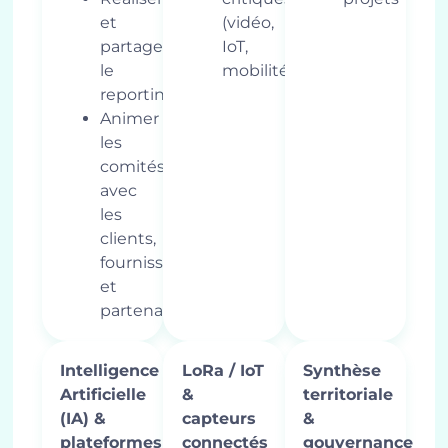
et
(vidéo,
partager
IoT,
le
mobilité…)
reporting
Animer
les
comités
avec
les
clients,
fournisseurs
et
partenaires
Intelligence
LoRa / IoT
Synthèse
Artificielle
&
territoriale
(IA) &
capteurs
&
plateformes
connectés
gouvernance