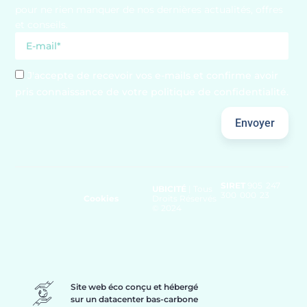
pour ne rien manquer de nos dernières actualités, offres
et conseils.
J'accepte de recevoir vos e-mails et confirme avoir
pris connaissance de votre politique de confidentialité.
Envoyer
SIRET
905 247
UBICITÉ
| Tous
300 000 23
Cookies
Droits Réservés
© 2024
Site web éco conçu et hébergé
sur un datacenter bas-carbone