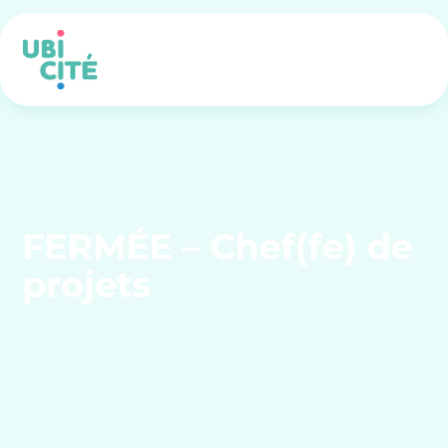
FERMÉE – Chef(fe) de
projets