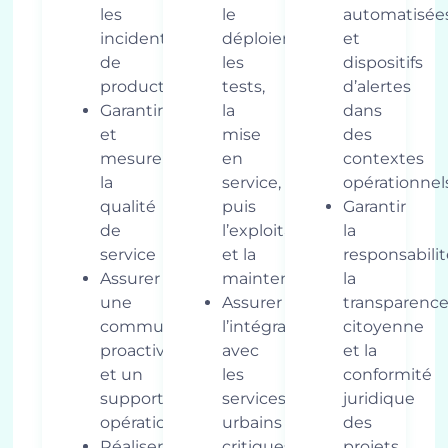
les
le
automatisée
incidents
déploiement,
et
de
les
dispositifs
production
tests,
d’alertes
Garantir
la
dans
et
mise
des
mesurer
en
contextes
la
service,
opérationnel
qualité
puis
Garantir
de
l’exploitation
la
service
et la
responsabilit
Assurer
maintenance
la
une
Assurer
transparenc
communication
l’intégration
citoyenne
proactive
avec
et la
et un
les
conformité
support
services
juridique
opérationnel
urbains
des
Réaliser
critiques
projets