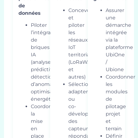
de
Concevoir
Assurer
données
et
une
Piloter
piloter
démarche
l’intégration
les
intégrée
de
réseaux
via la
briques
IoT
plateforme
IA
territoriaux
UbiOne
(analyse
(LoRaWAN
/
prédictive,
et
Ubione
détection
autres)
Coordonner
d’anomalies,
Sélectionner,
les
optimisation
adapter
modules
énergétique…)
ou
de
Coordonner
co-
pilotage
la
développer
projet
mise
des
et
en
capteurs
terrain
place
répondant
Définir