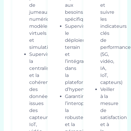
de
aux
et
jumeaux
besoins
suivre
numériques,
spécifiques
les
modèles
Superviser
indicateurs
virtuels
le
clés
et
déploiement
de
simulations
terrain
performance
Superviser
et
(5G,
la
l’intégration
vidéo,
centralisation
dans
IA,
et la
la
IoT,
cohérence
plateforme
capteurs)
des
d’hypervision
Veiller
données
Garantir
à la
issues
l’interopérabilité,
mesure
des
la
de
capteurs,
robustesse
satisfaction
IoT,
et la
et à