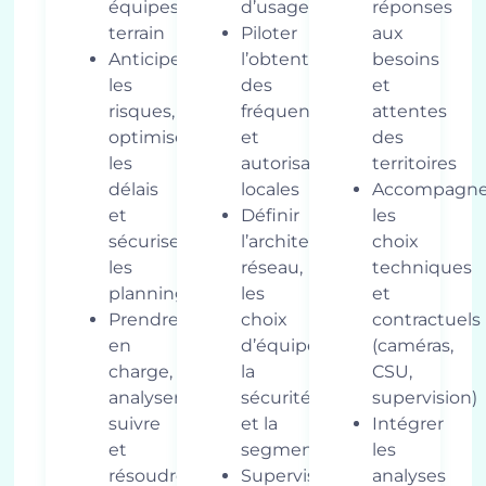
équipes
d’usage)
réponses
terrain
Piloter
aux
Anticiper
l’obtention
besoins
les
des
et
risques,
fréquences
attentes
optimiser
et
des
les
autorisations
territoires
délais
locales
Accompagne
et
Définir
les
sécuriser
l’architecture
choix
les
réseau,
techniques
plannings
les
et
Prendre
choix
contractuels
en
d’équipements,
(caméras,
charge,
la
CSU,
analyser,
sécurité
supervision)
suivre
et la
Intégrer
et
segmentation
les
résoudre
Superviser
analyses