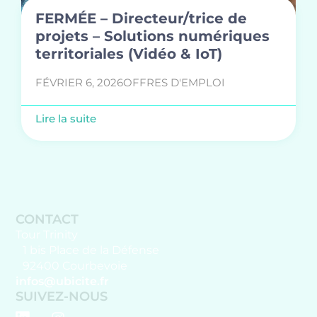
FERMÉE – Directeur/trice de
projets – Solutions numériques
territoriales (Vidéo & IoT)
FÉVRIER 6, 2026
OFFRES D'EMPLOI
Lire la suite
CONTACT
Tour Trinity
1 bis Place de la Défense
92400 Courbevoie
infos@ubicite.fr
SUIVEZ-NOUS