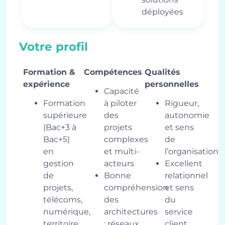
déployées
Votre profil
Formation &
Compétences
Qualités
expérience
personnelles
Capacité
Formation
à piloter
Rigueur,
supérieure
des
autonomie
(Bac+3 à
projets
et sens
Bac+5)
complexes
de
en
et multi-
l’organisation
gestion
acteurs
Excellent
de
Bonne
relationnel
projets,
compréhension
et sens
télécoms,
des
du
numérique,
architectures
service
territoire
: réseaux
client