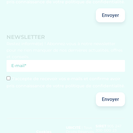
pris connaissance de votre politique de confidentialité.
Envoyer
NEWSLETTER
Restez informé(e) ! Abonnez-vous à notre newsletter
pour ne rien manquer de nos dernières actualités, offres
et conseils.
J'accepte de recevoir vos e-mails et confirme avoir
pris connaissance de votre politique de confidentialité.
Envoyer
SIRET
905 247
UBICITÉ
| Tous
300 000 23
Cookies
Droits Réservés