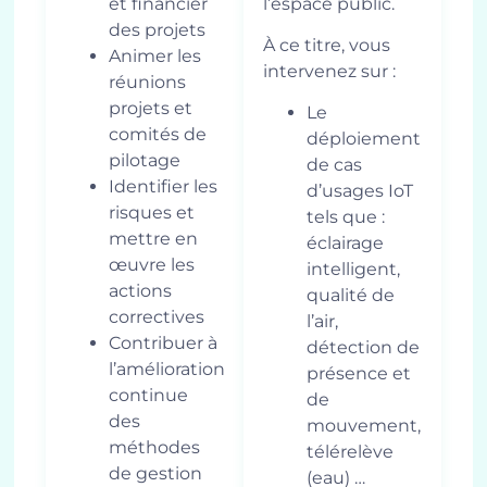
et financier
l’espace public.
des projets
À ce titre, vous
Animer les
intervenez sur :
réunions
projets et
Le
comités de
déploiement
pilotage
de cas
Identifier les
d’usages IoT
risques et
tels que :
mettre en
éclairage
œuvre les
intelligent,
actions
qualité de
correctives
l’air,
Contribuer à
détection de
l’amélioration
présence et
continue
de
des
mouvement,
méthodes
télérelève
de gestion
(eau) …