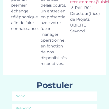
recrutement@ubicit
premier
délais courts,
📌 Réf : Réf :
échange
un entretien
Directeur(trice)
téléphonique
en présentiel
de Projets
afin de faire
avec votre
UBICITE
connaissance.
futur
Seynod
manager
opérationnel,
en fonction
de nos
disponibilités
respectives.
Postuler