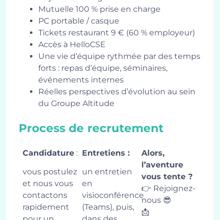
Mutuelle 100 % prise en charge
PC portable / casque
Tickets restaurant 9 € (60 % employeur)
Accès à HelloCSE
Une vie d’équipe rythmée par des temps
forts : repas d’équipe, séminaires,
événements internes
Réelles perspectives d’évolution au sein
du Groupe Altitude
Process de recrutement
Candidature
:
Entretiens :
Alors,
l’aventure
vous postulez
un entretien
vous tente ?
et nous vous
en
👉 Rejoignez-
contactons
visioconférence
nous 😎
rapidement
(Teams), puis,
📩
pour un
dans des