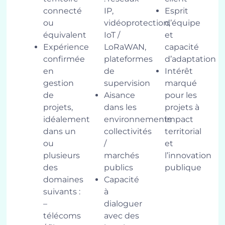
connecté
IP,
Esprit
ou
vidéoprotection,
d’équipe
équivalent
IoT /
et
Expérience
LoRaWAN,
capacité
confirmée
plateformes
d’adaptation
en
de
Intérêt
gestion
supervision
marqué
de
Aisance
pour les
projets,
dans les
projets à
idéalement
environnements
impact
dans un
collectivités
territorial
ou
/
et
plusieurs
marchés
l’innovation
des
publics
publique
domaines
Capacité
suivants :
à
–
dialoguer
télécoms
avec des