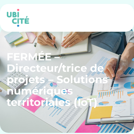
FERMÉE –
Directeur/trice de
projets – Solutions
numériques
territoriales (IoT)