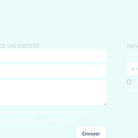
Z UN EXPERT
NE
Rest
rien 
J'
conna
ecevoir vos e-mails et confirme avoir pris
votre politique de confidentialité.
Envoyer