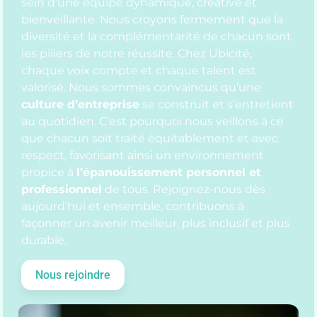
sein d’une équipe dynamique, créative et
bienveillante. Nous croyons fermement que la
diversité et la complémentarité de chacun sont
les piliers de notre réussite. Chez Ubicité,
chaque voix compte et chaque talent est
valorisé. Nous sommes convaincus qu’une
culture d’entreprise
se construit et s’entretient
au quotidien. C’est pourquoi nous veillons à ce
que chacun soit traité équitablement et avec
respect, favorisant ainsi un environnement
propice à
l’épanouissement personnel et
professionnel
de tous. Rejoignez-nous dès
aujourd’hui et ensemble, contribuons à
façonner un avenir meilleur, plus inclusif et plus
durable.
Nous rejoindre