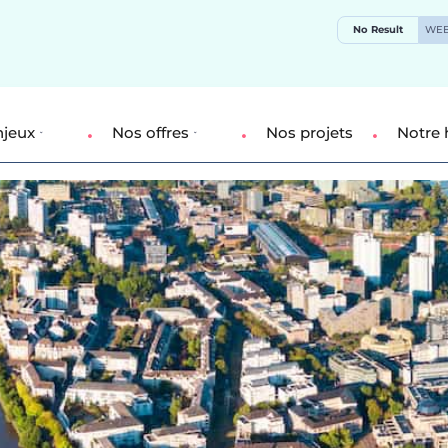
No Result
WEB
njeux
Nos offres
Nos projets
Notre 