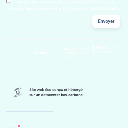
J'accepte de recevoir vos e-mails et confirme avoir
pris connaissance de votre politique de confidentialité.
Envoyer
SIRET
905 247
UBICITÉ
| Tous
300 000 23
Cookies
Droits Réservés
© 2024
Site web éco conçu et hébergé
sur un datacenter bas-carbone