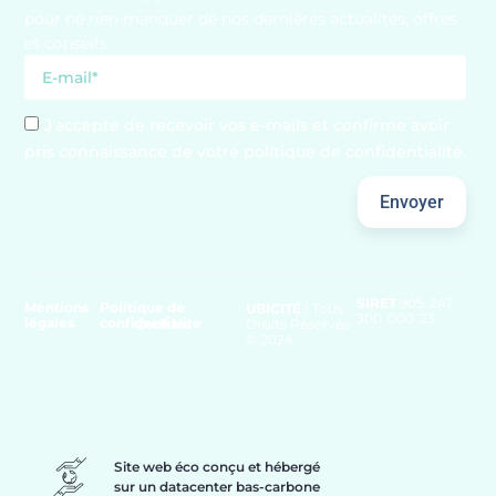
pour ne rien manquer de nos dernières actualités, offres
et conseils.
J'accepte de recevoir vos e-mails et confirme avoir
pris connaissance de votre politique de confidentialité.
Envoyer
SIRET
905 247
Mentions
Politique de
UBICITÉ
| Tous
300 000 23
légales
confidentialité
Cookies
Droits Réservés
© 2024
Site web éco conçu et hébergé
sur un datacenter bas-carbone