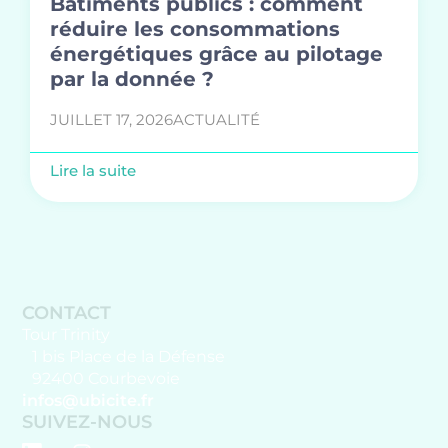
Bâtiments publics : comment
réduire les consommations
énergétiques grâce au pilotage
par la donnée ?
JUILLET 17, 2026
ACTUALITÉ
Lire la suite
CONTACT
Tour Trinity
1 bis Place de la Défense
92400 Courbevoie
infos@ubicite.fr
SUIVEZ-NOUS