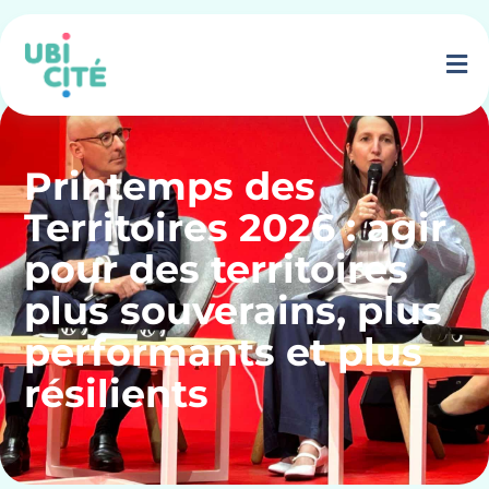
Printemps des
Territoires 2026 : agir
pour des territoires
plus souverains, plus
performants et plus
résilients