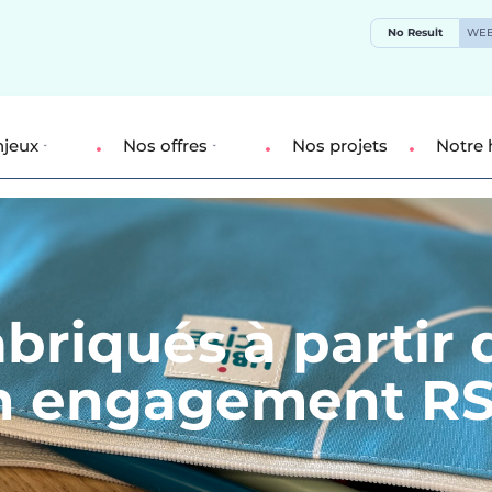
No Result
WEB
njeux
Nos offres
Nos projets
Notre 
briqués à partir
un engagement RS