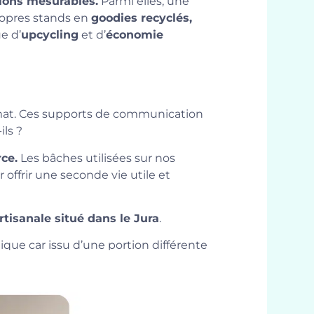
ions mesurables.
Parmi elles, une
propres stands en
goodies recyclés,
e d’
upcycling
et d’
économie
ormat. Ces supports de communication
ils ?
ce.
Les bâches utilisées sur nos
ur offrir une seconde vie utile et
rtisanale situé dans le Jura
.
que car issu d’une portion différente