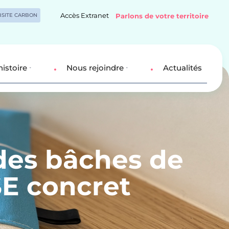
Accès Extranet
SITE CARBON
Parlons de votre territoire
histoire
Nous rejoindre
Actualités
 des bâches de
E concret