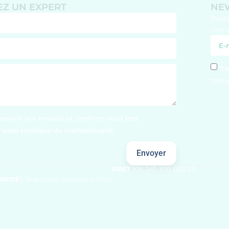
Z UN EXPERT
NE
Rest
rien 
J'
conna
ecevoir vos e-mails et confirme avoir pris
votre politique de confidentialité.
Envoyer
SIRET
905 247 300 000 23
BICITÉ
| Tous Droits Réservés © 2024