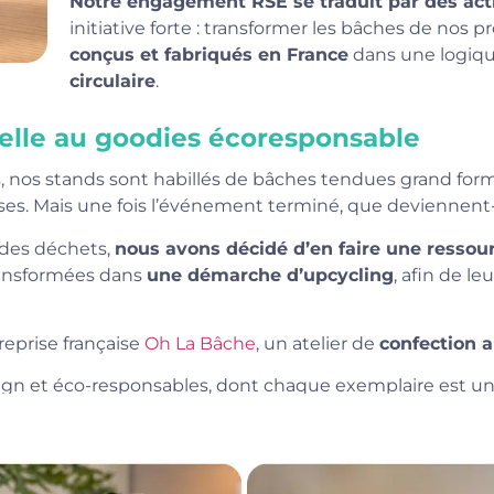
Notre engagement RSE se traduit par des act
initiative forte : transformer les bâches de nos 
conçus et fabriqués en France
dans une logiqu
circulaire
.
elle au goodies écoresponsable
ls, nos stands sont habillés de bâches tendues grand f
ses. Mais une fois l’événement terminé, que deviennent-
 des déchets,
nous avons décidé d’en faire une ressour
transformées dans
une démarche d’upcycling
, afin de le
reprise française
Oh La Bâche
, un atelier de
confection a
sign et éco-responsables, dont chaque exemplaire est uni