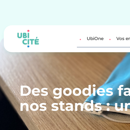
UbiOne
Vos e
Des goodies fa
nos stands : 