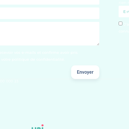
rien 
J'
conna
ecevoir vos e-mails et confirme avoir pris
votre politique de confidentialité.
Envoyer
300 000 23