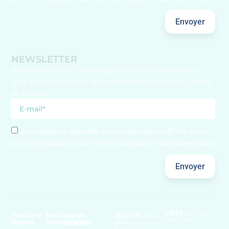
Envoyer
NEWSLETTER
Restez informé(e) ! Abonnez-vous à notre newsletter
pour ne rien manquer de nos dernières actualités, offres
et conseils.
J'accepte de recevoir vos e-mails et confirme avoir
pris connaissance de votre politique de confidentialité.
Envoyer
SIRET
905 247
Mentions
Politique de
UBICITÉ
| Tous
300 000 23
légales
confidentialité
Cookies
Droits Réservés