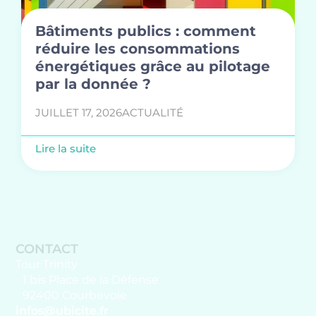
Bâtiments publics : comment
réduire les consommations
énergétiques grâce au pilotage
par la donnée ?
JUILLET 17, 2026
ACTUALITÉ
Lire la suite
CONTACT
Tour Trinity
1 bis Place de la Défense
92400 Courbevoie
infos@ubicite.fr