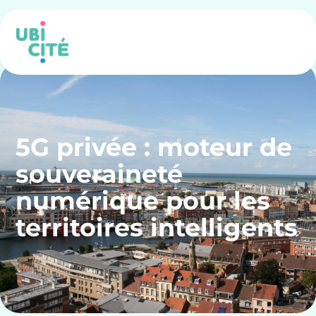
5G privée : moteur de
souveraineté
numérique pour les
territoires intelligents