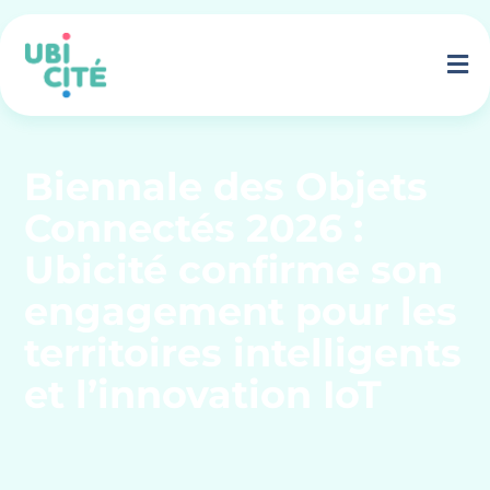
Biennale des Objets
Connectés 2026 :
Ubicité confirme son
engagement pour les
territoires intelligents
et l’innovation IoT